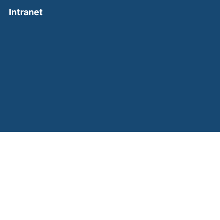
(external link, opens in a new window)
Intranet