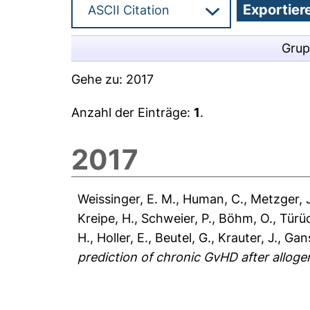
Grup
Gehe zu:
2017
Anzahl der Einträge:
1
.
2017
Weissinger, E. M.
,
Human, C.
,
Metzger, J
Kreipe, H.
,
Schweier, P.
,
Böhm, O.
,
Türü
H.
,
Holler, E.
,
Beutel, G.
,
Krauter, J.
,
Gans
prediction of chronic GvHD after allogen