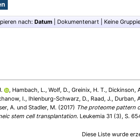
pieren nach:
Datum
|
Dokumentenart
|
Keine Gruppi
.
,
Hambach, L.
,
Wolf, D.
,
Greinix, H. T.
,
Dickinson, 
chanow, I.
,
Ihlenburg-Schwarz, D.
,
Raad, J.
,
Durban, A
er, A.
und
Stadler, M.
(2017)
The proteome pattern 
eic stem cell transplantation.
Leukemia 31 (3), S. 6
Diese Liste wurde er