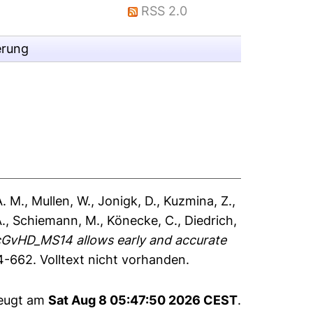
RSS 2.0
erung
A. M.
,
Mullen, W.
,
Jonigk, D.
,
Kuzmina, Z.
,
.
,
Schiemann, M.
,
Könecke, C.
,
Diedrich,
cGvHD_MS14 allows early and accurate
54-662.
Volltext nicht vorhanden.
zeugt am
Sat Aug 8 05:47:50 2026 CEST
.