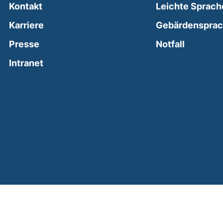
Kontakt
Leichte Sprach
Karriere
Gebärdenspra
(external
Presse
Notfall
(external link, opens in a new window)
Intranet