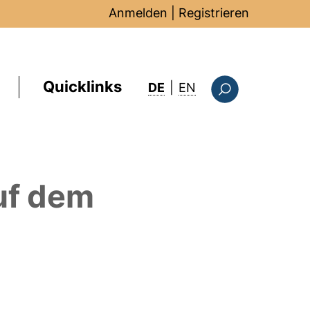
Anmelden
|
Registrieren
Quicklinks
: this page in Englis
DE
|
EN
Suchformular
uf dem