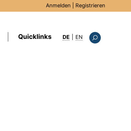
Anmelden
|
Registrieren
Quicklinks
: this page in Englis
DE
|
EN
Suchformular