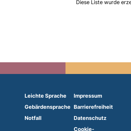
Diese Liste wurde er
(external link, opens in 
Leichte Sprache
Impressum
(external link, opens i
Gebärdensprache
Barrierefreiheit
(external link, opens in a new wind
Notfall
Datenschutz
external link, opens in a new window)
Cookie-