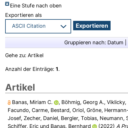
Eine Stufe nach oben
Exportieren als
Gruppieren nach:
Datum
|
Gehe zu:
Artikel
Anzahl der Einträge:
1
.
Artikel
Banas, Miriam C.
,
Böhmig, Georg A.
,
Viklicky,
Facundo, Carme
,
Bestard, Oriol
,
Gröne, Hermann
Josef
,
Zecher, Daniel
,
Bergler, Tobias
,
Neumann, S
Schiffer, Eric
und
Banas, Bernhard
(2022)
A Pr