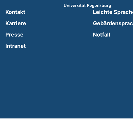
Kontakt
Leichte Sprach
Karriere
Gebärdenspra
(external
Presse
Notfall
(external link, opens in a new window)
Intranet