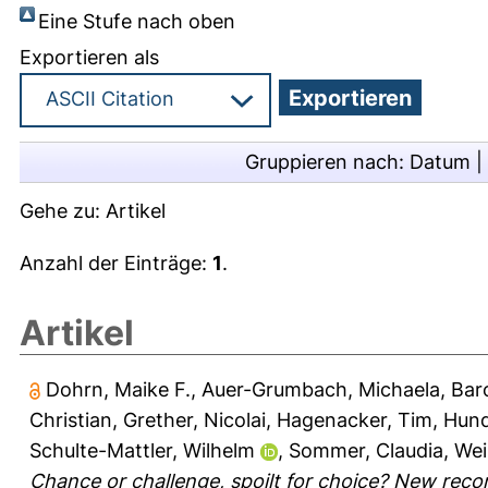
Eine Stufe nach oben
Exportieren als
Gruppieren nach:
Datum
|
Gehe zu:
Artikel
Anzahl der Einträge:
1
.
Artikel
Dohrn, Maike F.
,
Auer-Grumbach, Michaela
,
Baro
Christian
,
Grether, Nicolai
,
Hagenacker, Tim
,
Hund
Schulte-Mattler, Wilhelm
,
Sommer, Claudia
,
Wei
Chance or challenge, spoilt for choice? New rec