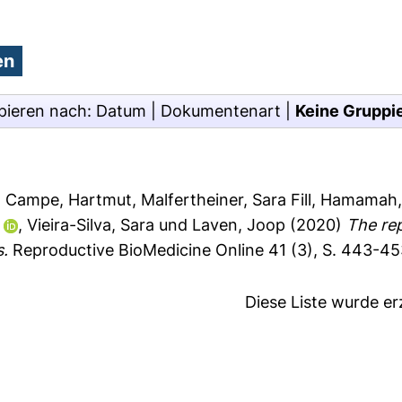
pieren nach:
Datum
|
Dokumentenart
|
Keine Gruppi
,
Campe, Hartmut
,
Malfertheiner, Sara Fill
,
Hamamah,
,
Vieira-Silva, Sara
und
Laven, Joop
(2020)
The rep
s.
Reproductive BioMedicine Online 41 (3), S. 443-4
Diese Liste wurde e