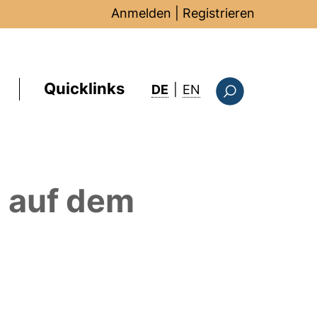
Anmelden
|
Registrieren
Quicklinks
: this page in Englis
DE
|
EN
Suchformular
a
auf dem