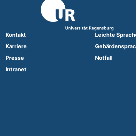
Kontakt
Leichte Sprach
Karriere
Gebärdenspra
(external
Presse
Notfall
(external link, opens in a new window)
Intranet