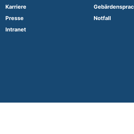
Karriere
Gebärdenspra
(external
Presse
Notfall
(external link, opens in a new window)
Intranet