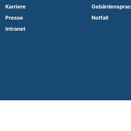
Karriere
Gebärdenspra
(external
Presse
Notfall
(external link, opens in a new window)
Intranet