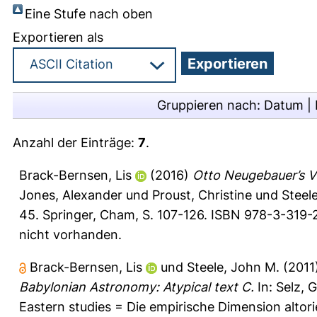
Eine Stufe nach oben
Exportieren als
Gruppieren nach:
Datum
|
Anzahl der Einträge:
7
.
Brack-Bernsen, Lis
(2016)
Otto Neugebauer’s V
Jones, Alexander
und
Proust, Christine
und
Steel
45. Springer, Cham, S. 107-126. ISBN 978-3-319
nicht vorhanden.
Brack-Bernsen, Lis
und
Steele, John M.
(2011
Babylonian Astronomy: Atypical text C.
In:
Selz, 
Eastern studies = Die empirische Dimension altorie