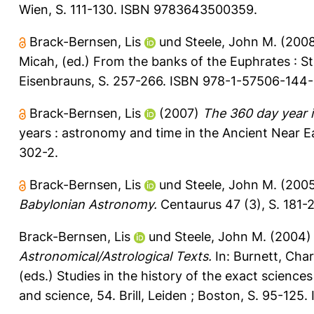
Wien, S. 111-130. ISBN 9783643500359.
Brack-Bernsen, Lis
und
Steele, John M.
(200
Micah
, (ed.) From the banks of the Euphrates : St
Eisenbrauns, S. 257-266. ISBN 978-1-57506-144
Brack-Bernsen, Lis
(2007)
The 360 day year 
years : astronomy and time in the Ancient Near 
302-2.
Brack-Bernsen, Lis
und
Steele, John M.
(200
Babylonian Astronomy.
Centaurus 47 (3), S. 181-
Brack-Bernsen, Lis
und
Steele, John M.
(2004
Astronomical/Astrological Texts.
In:
Burnett, Char
(eds.) Studies in the history of the exact science
and science, 54. Brill, Leiden ; Boston, S. 95-12