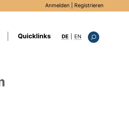
Anmelden
|
Registrieren
Quicklinks
: this page in Englis
DE
|
EN
Suchformular
m