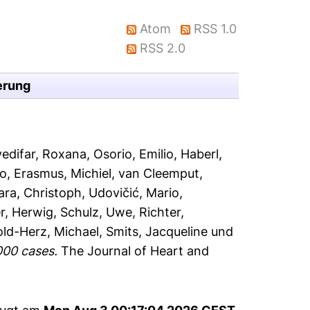
Atom
RSS 1.0
RSS 2.0
erung
edifar, Roxana
,
Osorio, Emilio
,
Haberl,
ko
,
Erasmus, Michiel
,
van Cleemput,
ara, Christoph
,
Udovičić, Mario
,
r, Herwig
,
Schulz, Uwe
,
Richter,
ld-Herz, Michael
,
Smits, Jacqueline
und
000 cases.
The Journal of Heart and