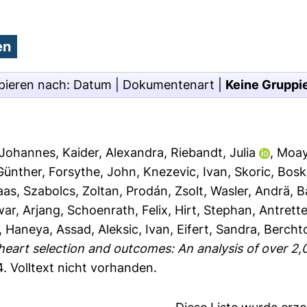
pieren nach:
Datum
|
Dokumentenart
|
Keine Gruppi
 Johannes
,
Kaider, Alexandra
,
Riebandt, Julia
,
Moay
 Günther
,
Forsythe, John
,
Knezevic, Ivan
,
Skoric, Bos
aas
,
Szabolcs, Zoltan
,
Prodán, Zsolt
,
Wasler, Andrä
,
B
ar, Arjang
,
Schoenrath, Felix
,
Hirt, Stephan
,
Antrette
,
Haneya, Assad
,
Aleksic, Ivan
,
Eifert, Sandra
,
Berchto
eart selection and outcomes: An analysis of over 2,
4.
Volltext nicht vorhanden.