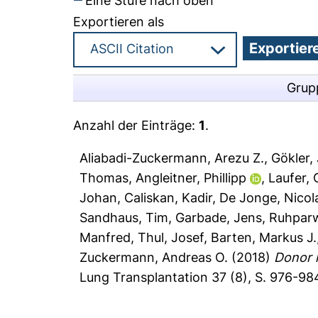
Eine Stufe nach oben
Exportieren als
Grup
Anzahl der Einträge:
1
.
Aliabadi-Zuckermann, Arezu Z.
,
Gökler,
Thomas
,
Angleitner, Phillipp
,
Laufer,
Johan
,
Caliskan, Kadir
,
De Jonge, Nicol
Sandhaus, Tim
,
Garbade, Jens
,
Ruhparw
Manfred
,
Thul, Josef
,
Barten, Markus J.
Zuckermann, Andreas O.
(2018)
Donor h
Lung Transplantation 37 (8), S. 976-98