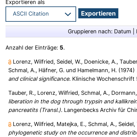
Exportieren als
Gruppieren nach:
Datum
|
Anzahl der Einträge:
5
.
Lorenz, Wilfried
,
Seidel, W.
,
Doenicke, A.
,
Tauber
Schmal, A.
,
Häfner, G.
und
Hamelmann, H.
(1974)
and clinical significance.
Klinische Wochenschrift 
Tauber, R.
,
Lorenz, Wilfried
,
Schmal, A.
,
Dormann,
liberation in the dog through trypsin and kallikre
pancreatits (Transl.).
Langenbecks Archiv für Chir
Lorenz, Wilfried
,
Matejka, E.
,
Schmal, A.
,
Seidel,
phylogenetic study on the occurrence and distribu