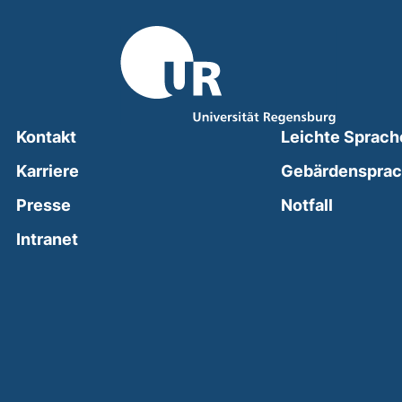
Kontakt
Leichte Sprach
Karriere
Gebärdenspra
(external
Presse
Notfall
(external link, opens in a new window)
Intranet