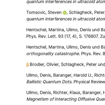
quantum interferences in ultracold atoms
Tomsovic, Steven
,
Schlagheck, Peter
quantum interferences in ultracold atoms
Hentschel, Martina
,
Ullmo, Denis
und
Ba
Phys. Rev. Lett. 93 (17, 4), S. 176807.
Zu
Hentschel, Martina
,
Ullmo, Denis
und
Ba
orthogonality catastrophe.
Phys. Rev. B
Brodier, Olivier
,
Schlagheck, Peter
un
Ullmo, Denis
,
Baranger, Harold U.
,
Richt
Ballistic Quantum Dots.
Physical Review
Ullmo, Denis
,
Richter, Klaus
,
Baranger, H
Magnetism of Interacting Diffusive Qu