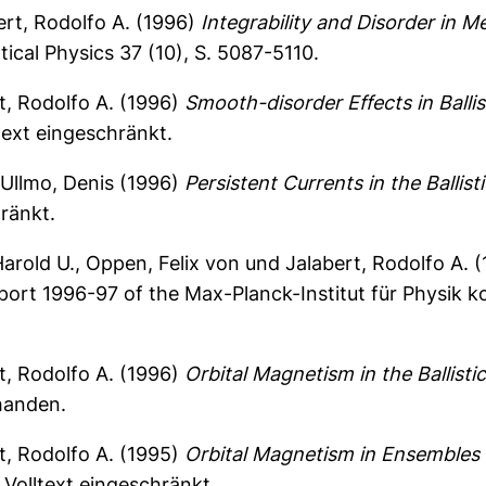
ert, Rodolfo A.
(1996)
Integrability and Disorder in 
cal Physics 37 (10), S. 5087-5110.
t, Rodolfo A.
(1996)
Smooth-disorder Effects in Ballis
ext eingeschränkt.
d
Ullmo, Denis
(1996)
Persistent Currents in the Ballist
ränkt.
arold U.
,
Oppen, Felix von
und
Jalabert, Rodolfo A.
(
eport 1996-97 of the Max-Planck-Institut für Physik 
t, Rodolfo A.
(1996)
Orbital Magnetism in the Ballisti
rhanden.
t, Rodolfo A.
(1995)
Orbital Magnetism in Ensembles of 
Volltext eingeschränkt.