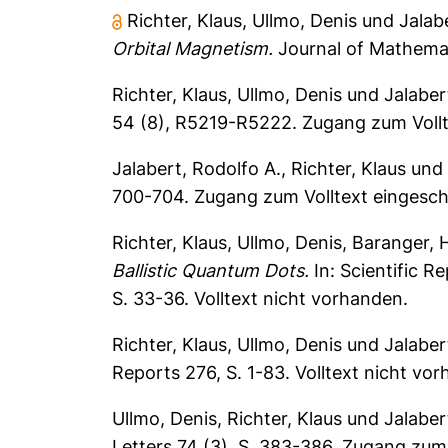
Richter, Klaus
,
Ullmo, Denis
und
Jalab
Orbital Magnetism.
Journal of Mathemati
Richter, Klaus
,
Ullmo, Denis
und
Jalaber
54 (8), R5219-R5222.
Zugang zum Vollt
Jalabert, Rodolfo A.
,
Richter, Klaus
un
700-704.
Zugang zum Volltext eingesch
Richter, Klaus
,
Ullmo, Denis
,
Baranger, H
Ballistic Quantum Dots.
In: Scientific R
S. 33-36. Volltext nicht vorhanden.
Richter, Klaus
,
Ullmo, Denis
und
Jalaber
Reports 276, S. 1-83.
Volltext nicht vo
Ullmo, Denis
,
Richter, Klaus
und
Jalaber
Letters 74 (3), S. 383-386.
Zugang zum 