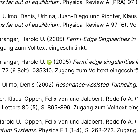
 far out of equilibrium.
Physical Review A (PRA) 97 (
,
Ullmo, Denis
,
Urbina, Juan-Diego
und
Richter, Klaus
 far out of equilibrium.
Physical Review A 97 (6).
Vol
ranger, Harold U.
(2005)
Fermi-Edge Singularities i
gang zum Volltext eingeschränkt.
ranger, Harold U.
(2005)
Fermi edge singularities
 72 (6 Seit), 035310.
Zugang zum Volltext eingeschrä
d
Ullmo, Denis
(2002)
Resonance-Assisted Tunneling.
er, Klaus
,
Oppen, Felix von
und
Jalabert, Rodolfo A.
(
 Letters 80 (5), S. 895-899.
Zugang zum Volltext ein
arold U.
,
Oppen, Felix von
und
Jalabert, Rodolfo A.
(
antum Systems.
Physica E 1 (1-4), S. 268-273.
Zugang 