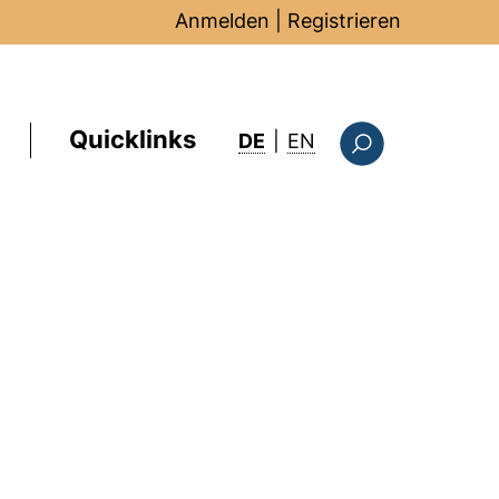
Anmelden
|
Registrieren
Quicklinks
: this page in Englis
DE
|
EN
Suchformular