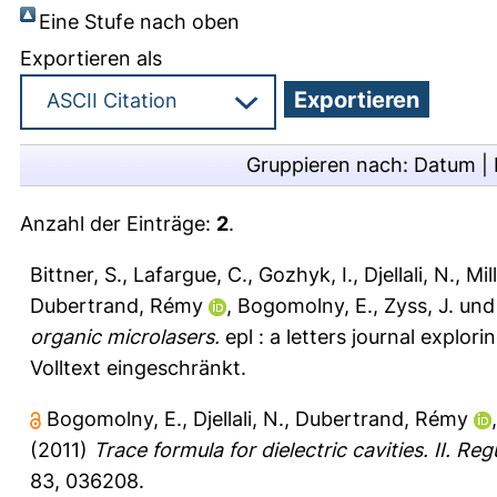
Eine Stufe nach oben
Exportieren als
Gruppieren nach:
Datum
|
Anzahl der Einträge:
2
.
Bittner, S.
,
Lafargue, C.
,
Gozhyk, I.
,
Djellali, N.
,
Mill
Dubertrand, Rémy
,
Bogomolny, E.
,
Zyss, J.
un
organic microlasers.
epl : a letters journal explor
Volltext eingeschränkt.
Bogomolny, E.
,
Djellali, N.
,
Dubertrand, Rémy
(2011)
Trace formula for dielectric cavities. II. R
83, 036208.