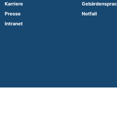
Karriere
Gebärdenspra
(external
Presse
Notfall
(external link, opens in a new window)
Intranet