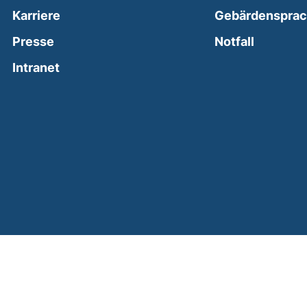
Karriere
Gebärdenspra
(external
Presse
Notfall
(external link, opens in a new window)
Intranet