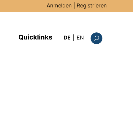
Anmelden
|
Registrieren
Quicklinks
: this page in Englis
DE
|
EN
Suchformular