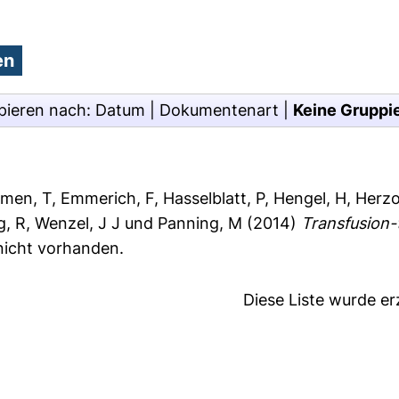
pieren nach:
Datum
|
Dokumentenart
|
Keine Gruppi
men, T
,
Emmerich, F
,
Hasselblatt, P
,
Hengel, H
,
Herzo
g, R
,
Wenzel, J J
und
Panning, M
(2014)
Transfusion-
 nicht vorhanden.
Diese Liste wurde e