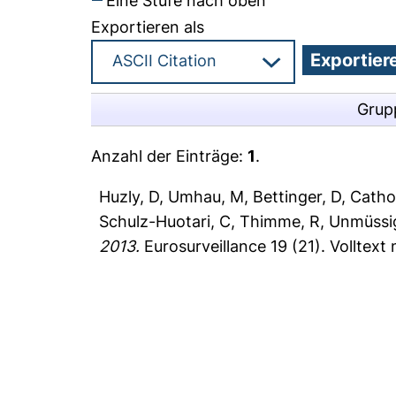
Eine Stufe nach oben
Exportieren als
Grup
Anzahl der Einträge:
1
.
Huzly, D
,
Umhau, M
,
Bettinger, D
,
Catho
Schulz-Huotari, C
,
Thimme, R
,
Unmüssi
2013.
Eurosurveillance 19 (21).
Volltext