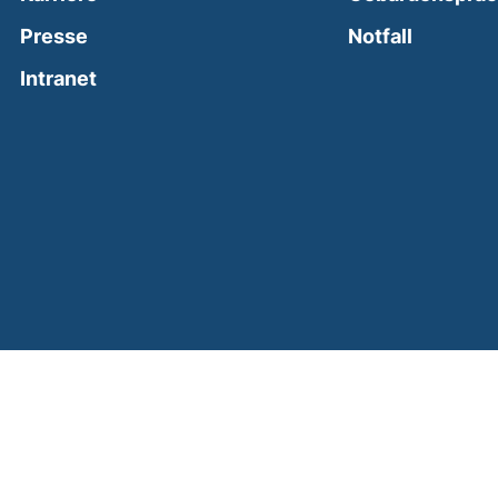
(external
Presse
Notfall
(external link, opens in a new window)
Intranet