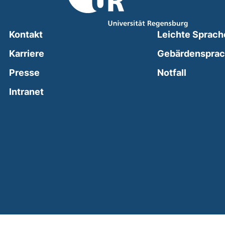
Kontakt
Leichte Sprach
Karriere
Gebärdenspra
(external
Presse
Notfall
(external link, opens in a new window)
Intranet