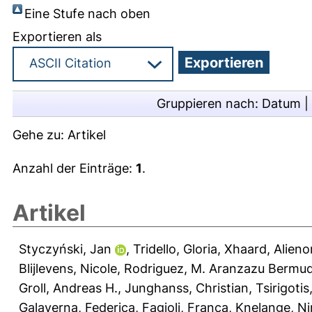
Eine Stufe nach oben
Exportieren als
Gruppieren nach:
Datum
|
Gehe zu:
Artikel
Anzahl der Einträge:
1
.
Artikel
Styczyński, Jan
,
Tridello, Gloria
,
Xhaard, Alieno
Blijlevens, Nicole
,
Rodriguez, M. Aranzazu Bermu
Groll, Andreas H.
,
Junghanss, Christian
,
Tsirigotis
Galaverna, Federica
,
Fagioli, Franca
,
Knelange, Ni