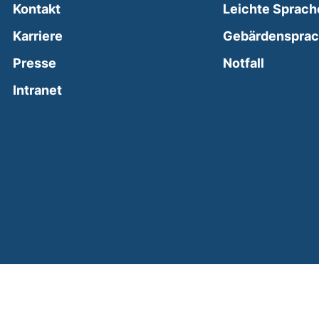
Kontakt
Leichte Sprach
Karriere
Gebärdenspra
(external
Presse
Notfall
(external link, opens in a new window)
Intranet