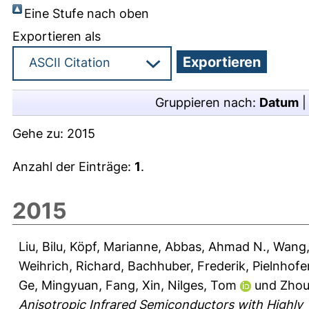
Eine Stufe nach oben
Exportieren als
Gruppieren nach:
Datum
Gehe zu:
2015
Anzahl der Einträge:
1
.
2015
Liu, Bilu
,
Köpf, Marianne
,
Abbas, Ahmad N.
,
Wang,
Weihrich, Richard
,
Bachhuber, Frederik
,
Pielnhofer
Ge, Mingyuan
,
Fang, Xin
,
Nilges, Tom
und
Zhou
Anisotropic Infrared Semiconductors with Highly