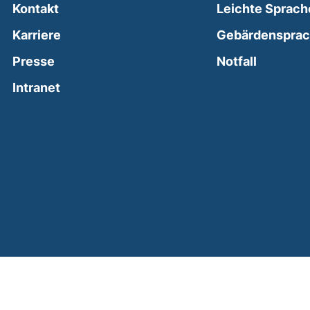
Kontakt
Leichte Sprach
Karriere
Gebärdenspra
(external
Presse
Notfall
(external link, opens in a new window)
Intranet