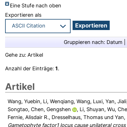
Eine Stufe nach oben
Exportieren als
Gruppieren nach:
Datum
|
Gehe zu:
Artikel
Anzahl der Einträge:
1
.
Artikel
Wang, Yuebin
,
Li, Wenqiang
,
Wang, Luxi
,
Yan, Jiali
Songtao
,
Chen, Gengshen
,
Li, Shuyan
,
Wu, Che
Fernie, Alisdair R.
,
Dresselhaus, Thomas
und
Yan,
Gametophyte factor1 locus cause unilateral cross 