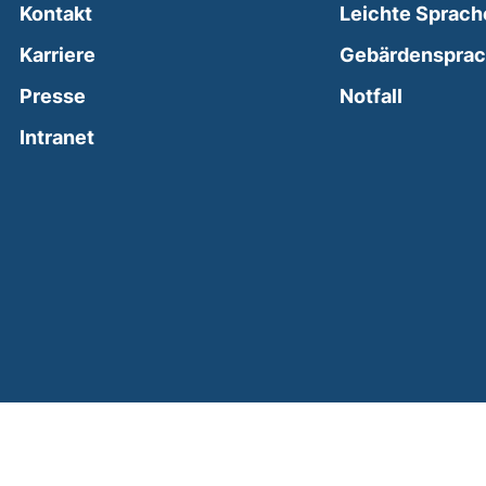
Kontakt
Leichte Sprach
Karriere
Gebärdenspra
(external
Presse
Notfall
(external link, opens in a new window)
Intranet