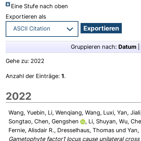
Eine Stufe nach oben
Exportieren als
Gruppieren nach:
Datum
Gehe zu:
2022
Anzahl der Einträge:
1
.
2022
Wang, Yuebin
,
Li, Wenqiang
,
Wang, Luxi
,
Yan, Jiali
Songtao
,
Chen, Gengshen
,
Li, Shuyan
,
Wu, Che
Fernie, Alisdair R.
,
Dresselhaus, Thomas
und
Yan,
Gametophyte factor1 locus cause unilateral cross 