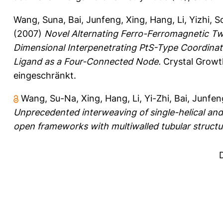
Wang, Suna
,
Bai, Junfeng
,
Xing, Hang
,
Li, Yizhi
,
S
(2007)
Novel Alternating Ferro-Ferromagnetic T
Dimensional Interpenetrating PtS-Type Coordinat
Ligand as a Four-Connected Node.
Crystal Growth
eingeschränkt.
Wang, Su-Na
,
Xing, Hang
,
Li, Yi-Zhi
,
Bai, Junfen
Unprecedented interweaving of single-helical and 
open frameworks with multiwalled tubular structu