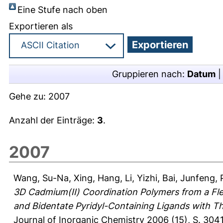
Eine Stufe nach oben
Exportieren als
Gruppieren nach:
Datum
Gehe zu:
2007
Anzahl der Einträge:
3
.
2007
Wang, Su-Na
,
Xing, Hang
,
Li, Yizhi
,
Bai, Junfeng
,
3D Cadmium(II) Coordination Polymers from a Fle
and Bidentate Pyridyl-Containing Ligands with T
Journal of Inorganic Chemistry 2006 (15), S. 30