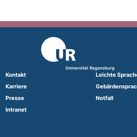
Kontakt
Leichte Sprach
Karriere
Gebärdenspra
(external
Presse
Notfall
(external link, opens in a new window)
Intranet