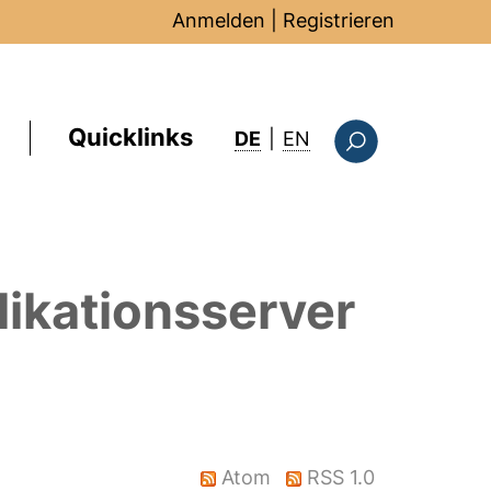
Anmelden
|
Registrieren
Quicklinks
: this page in Englis
DE
|
EN
Suchformular
ikationsserver
Atom
RSS 1.0