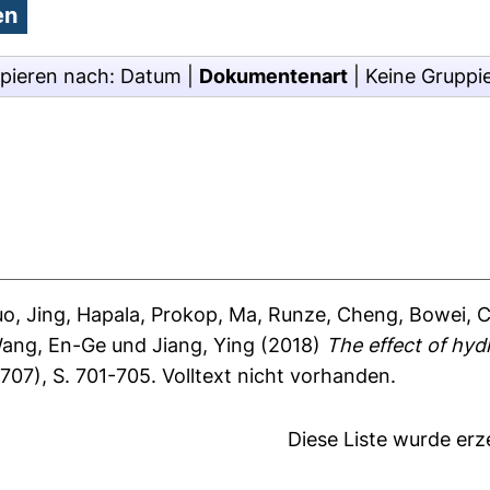
pieren nach:
Datum
|
Dokumentenart
|
Keine Gruppi
o, Jing
,
Hapala, Prokop
,
Ma, Runze
,
Cheng, Bowei
,
C
ang, En-Ge
und
Jiang, Ying
(2018)
The effect of hyd
707), S. 701-705.
Volltext nicht vorhanden.
Diese Liste wurde er