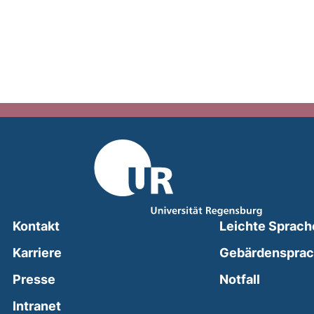
Kontakt
Leichte Sprach
Karriere
Gebärdenspra
(external
Presse
Notfall
(external link, opens in a new window)
Intranet