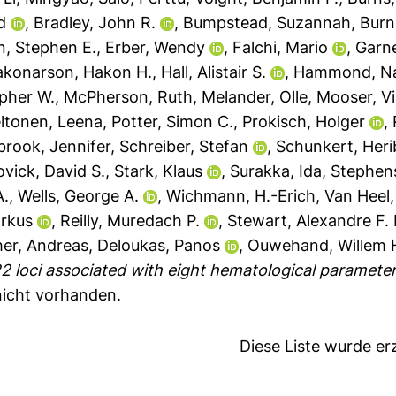
d
,
Bradley, John R.
,
Bumpstead, Suzannah
,
Burn
n, Stephen E.
,
Erber, Wendy
,
Falchi, Mario
,
Garne
akonarson, Hakon H.
,
Hall, Alistair S.
,
Hammond, N
opher W.
,
McPherson, Ruth
,
Melander, Olle
,
Mooser, V
ltonen, Leena
,
Potter, Simon C.
,
Prokisch, Holger
,
rook, Jennifer
,
Schreiber, Stefan
,
Schunkert, Heri
ovick, David S.
,
Stark, Klaus
,
Surakka, Ida
,
Stephen
A.
,
Wells, George A.
,
Wichmann, H.-Erich
,
Van Heel,
arkus
,
Reilly, Muredach P.
,
Stewart, Alexandre F. 
her, Andreas
,
Deloukas, Panos
,
Ouwehand, Willem 
2 loci associated with eight hematological paramet
 nicht vorhanden.
Diese Liste wurde e