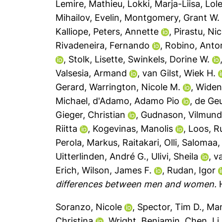
Lemire, Mathieu
,
Lokki, Marja-Liisa
,
Lole
Mihailov, Evelin
,
Montgomery, Grant W.
Kalliope
,
Peters, Annette
,
Pirastu, Ni
Rivadeneira, Fernando
,
Robino, Anto
,
Stolk, Lisette
,
Swinkels, Dorine W.
Valsesia, Armand
,
van Gilst, Wiek H.
Gerard
,
Warrington, Nicole M.
,
Widen,
Michael
,
d'Adamo, Adamo Pio
,
de Ge
Gieger, Christian
,
Gudnason, Vilmund
Riitta
,
Kogevinas, Manolis
,
Loos, Ru
Perola, Markus
,
Raitakari, Olli
,
Salomaa,
Uitterlinden, André G.
,
Ulivi, Sheila
,
v
Erich
,
Wilson, James F.
,
Rudan, Igor
differences between men and women.
H
Soranzo, Nicole
,
Spector, Tim D.
,
Man
Christina
,
Wright, Benjamin
,
Chen, Li