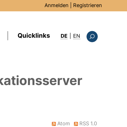
Anmelden
|
Registrieren
Quicklinks
: this page in Englis
DE
|
EN
Suchformular
kationsserver
Atom
RSS 1.0