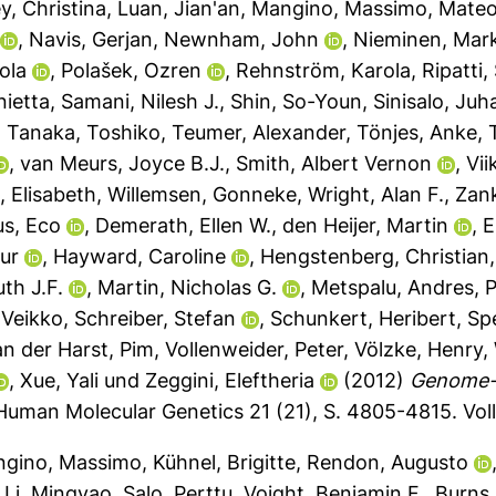
y, Christina
,
Luan, Jian'an
,
Mangino, Massimo
,
Mateo
,
Navis, Gerjan
,
Newnham, John
,
Nieminen, Mark
cola
,
Polašek, Ozren
,
Rehnström, Karola
,
Ripatti,
nietta
,
Samani, Nilesh J.
,
Shin, So-Youn
,
Sinisalo, Juh
,
Tanaka, Toshiko
,
Teumer, Alexander
,
Tönjes, Anke
,
,
van Meurs, Joyce B.J.
,
Smith, Albert Vernon
,
Vii
 Elisabeth
,
Willemsen, Gonneke
,
Wright, Alan F.
,
Zank
us, Eco
,
Demerath, Ellen W.
,
den Heijer, Martin
,
E
ur
,
Hayward, Caroline
,
Hengstenberg, Christian
th J.F.
,
Martin, Nicholas G.
,
Metspalu, Andres
,
P
 Veikko
,
Schreiber, Stefan
,
Schunkert, Heribert
,
Sp
an der Harst, Pim
,
Vollenweider, Peter
,
Völzke, Henry
,
,
Xue, Yali
und
Zeggini, Eleftheria
(2012)
Genome-w
uman Molecular Genetics 21 (21), S. 4805-4815.
Vol
gino, Massimo
,
Kühnel, Brigitte
,
Rendon, Augusto
,
Li, Mingyao
,
Salo, Perttu
,
Voight, Benjamin F.
,
Burns,