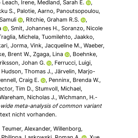
 Leach, Irene
,
Medland, Sarah E.
,
ku S.
,
Palotie, Aarno
,
Panoutsopoulou,
 Samuli
,
Ritchie, Graham R.S.
,
a
,
Smit, Johannes H.
,
Soranzo, Nicole
Traglia, Michela
,
Tuomilehto, Jaakko
,
kari, Jorma
,
Vink, Jacqueline M.
,
Waeber,
e, Brent W.
,
Zgaga, Lina
,
Boehnke,
riksson, Johan G.
,
Ferrucci, Luigi
,
,
Hudson, Thomas J.
,
Järvelin, Marjo-
ennell, Craig E.
,
Penninx, Brenda W.
,
ector, Tim D.
,
Stumvoll, Michael
,
Wareham, Nicholas J.
,
Wichmann, H.-
ide meta-analysis of common variant
ltext nicht vorhanden.
,
Teumer, Alexander
,
Willenborg,
 Philippa
,
Laskowski, Roman A.
,
Xue,