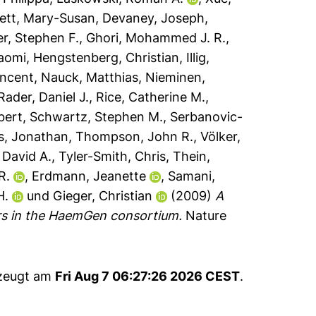
ett, Mary-Susan
,
Devaney, Joseph
,
r, Stephen F.
,
Ghori, Mohammed J. R.
,
aomi
,
Hengstenberg, Christian
,
Illig,
incent
,
Nauck, Matthias
,
Nieminen,
Rader, Daniel J.
,
Rice, Catherine M.
,
bert
,
Schwartz, Stephen M.
,
Serbanovic-
s, Jonathan
,
Thompson, John R.
,
Völker,
 David A.
,
Tyler-Smith, Chris
,
Thein,
R.
,
Erdmann, Jeanette
,
Samani,
H.
und
Gieger, Christian
(2009)
A
ers in the HaemGen consortium.
Nature
rzeugt am
Fri Aug 7 06:27:26 2026 CEST
.