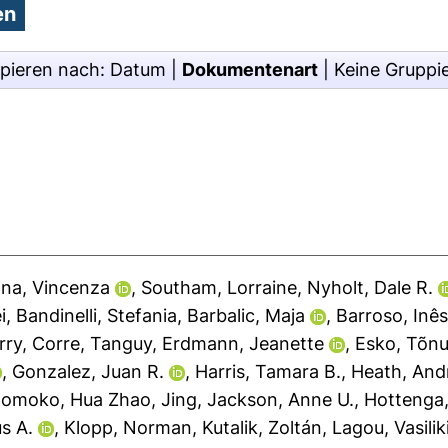
pieren nach:
Datum
|
Dokumentenart
|
Keine Gruppi
na, Vincenza
,
Southam, Lorraine
,
Nyholt, Dale R.
i
,
Bandinelli, Stefania
,
Barbalic, Maja
,
Barroso, Inê
rry
,
Corre, Tanguy
,
Erdmann, Jeanette
,
Esko, Tõn
,
Gonzalez, Juan R.
,
Harris, Tamara B.
,
Heath, And
 Momoko
,
Hua Zhao, Jing
,
Jackson, Anne U.
,
Hottenga
s A.
,
Klopp, Norman
,
Kutalik, Zoltán
,
Lagou, Vasilik