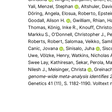
Yali
,
Menzel, Stephan
,
Altshuler, Davi
Döring, Angela
,
Elosua, Roberto
,
Epstei
Goodall, Alison H.
,
Gwilliam, Rhian
,
H
Thomas
,
König, Inke R.
,
Knouff, Christ
Markku S.
,
O'Donnell, Christopher J.
,
Pe
Roberts, Robert
,
Salomaa, Veikko
,
Samb
Canic, Jovana
,
Sinisalo, Juha
,
Sisc
Uwe
,
Völzke, Henry
,
Watkins, Nicholas 
Swee Lay
,
Kathiresan, Sekar
,
Perola, M
Nilesh J.
,
Meisinger, Christa
,
Greinac
genome-wide meta-analysis identifies 2
Genetics 41 (11), S. 1182-1190.
Volltext