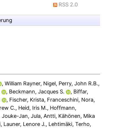
RSS 2.0
erung
,
William Rayner, Nigel
,
Perry, John R.B.
,
s
,
Beckmann, Jacques S.
,
Biffar,
u
,
Fischer, Krista
,
Franceschini, Nora
,
rew C.
,
Heid, Iris M.
,
Hoffmann,
, Jouke-Jan
,
Jula, Antti
,
Kähönen, Mika
i
,
Launer, Lenore J.
,
Lehtimäki, Terho
,