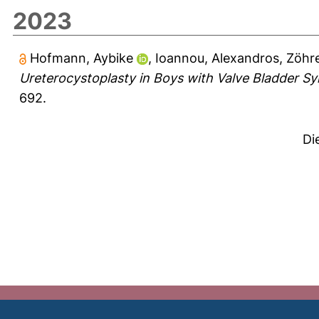
2023
Hofmann, Aybike
,
Ioannou, Alexandros
,
Zöhre
Ureterocystoplasty in Boys with Valve Bladder S
692.
Di