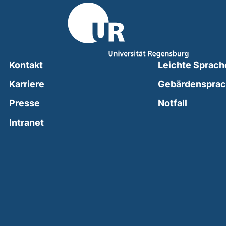
Kontakt
Leichte Sprach
Karriere
Gebärdenspra
(external
Presse
Notfall
(external link, opens in a new window)
Intranet