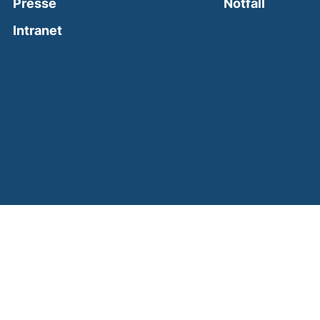
(external
Presse
Notfall
(external link, opens in a new window)
Intranet