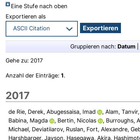
Eine Stufe nach oben
Exportieren als
Gruppieren nach:
Datum
Gehe zu:
2017
Anzahl der Einträge:
1
.
2017
de Rie, Derek
,
Abugessaisa, Imad
,
Alam, Tanvir
Babina, Magda
,
Bertin, Nicolas
,
Burroughs, A
Michael
,
Deviatiiarov, Ruslan
,
Fort, Alexandre
,
Geb
Harshbarger, Jayson
,
Hasegawa, Akira
,
Hashimot