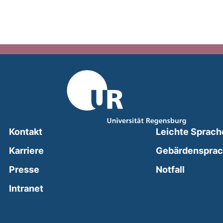
Kontakt
Leichte Sprach
Karriere
Gebärdenspra
(external
Presse
Notfall
(external link, opens in a new window)
Intranet