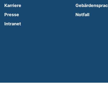
Karriere
Gebärdenspra
(external
Presse
Notfall
(external link, opens in a new window)
Intranet