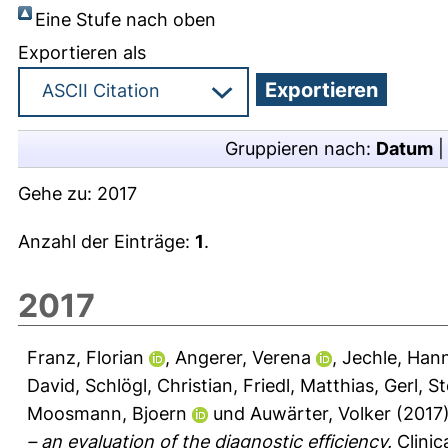
Eine Stufe nach oben
Exportieren als
Gruppieren nach:
Datum
Gehe zu:
2017
Anzahl der Einträge:
1
.
2017
Franz, Florian
,
Angerer, Verena
,
Jechle, Han
David
,
Schlögl, Christian
,
Friedl, Matthias
,
Gerl, S
Moosmann, Bjoern
und
Auwärter, Volker
(2017
– an evaluation of the diagnostic efficiency.
Clinic