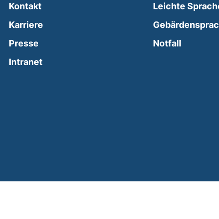
Kontakt
Leichte Sprach
Karriere
Gebärdenspra
(external
Presse
Notfall
(external link, opens in a new window)
Intranet