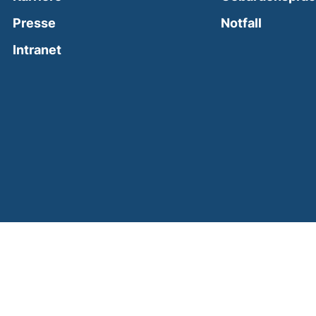
(external
Presse
Notfall
(external link, opens in a new window)
Intranet