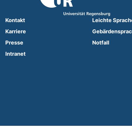
Kontakt
Leichte Sprach
Karriere
Gebärdenspra
(external
Presse
Notfall
(external link, opens in a new window)
Intranet