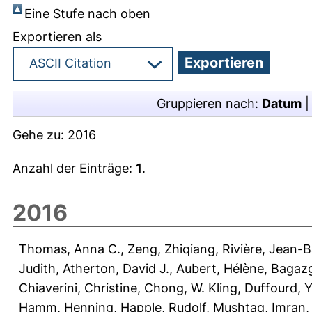
Eine Stufe nach oben
Exportieren als
Gruppieren nach:
Datum
Gehe zu:
2016
Anzahl der Einträge:
1
.
2016
Thomas, Anna C.
,
Zeng, Zhiqiang
,
Rivière, Jean-B
Judith
,
Atherton, David J.
,
Aubert, Hélène
,
Bagazg
Chiaverini, Christine
,
Chong, W. Kling
,
Duffourd, 
Hamm, Henning
,
Happle, Rudolf
,
Mushtaq, Imran