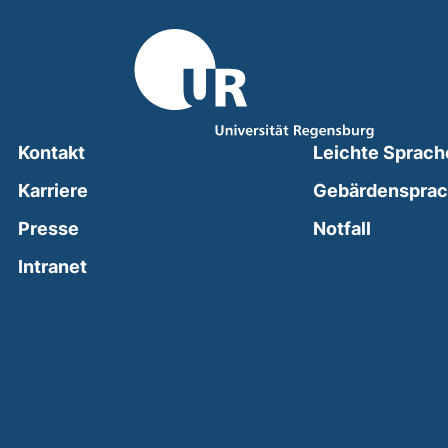
Kontakt
Leichte Sprach
Karriere
Gebärdenspra
(external
Presse
Notfall
(external link, opens in a new window)
Intranet