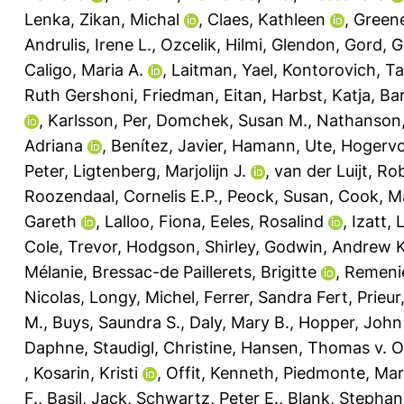
Lenka
,
Zikan, Michal
,
Claes, Kathleen
,
Greene
Andrulis, Irene L.
,
Ozcelik, Hilmi
,
Glendon, Gord
,
G
Caligo, Maria A.
,
Laitman, Yael
,
Kontorovich, Ta
Ruth Gershoni
,
Friedman, Eitan
,
Harbst, Katja
,
Bar
,
Karlsson, Per
,
Domchek, Susan M.
,
Nathanson,
Adriana
,
Benítez, Javier
,
Hamann, Ute
,
Hogervor
Peter
,
Ligtenberg, Marjolijn J.
,
van der Luijt, Ro
Roozendaal, Cornelis E.P.
,
Peock, Susan
,
Cook, M
Gareth
,
Lalloo, Fiona
,
Eeles, Rosalind
,
Izatt, 
Cole, Trevor
,
Hodgson, Shirley
,
Godwin, Andrew K
Mélanie
,
Bressac-de Paillerets, Brigitte
,
Remenie
Nicolas
,
Longy, Michel
,
Ferrer, Sandra Fert
,
Prieur
M.
,
Buys, Saundra S.
,
Daly, Mary B.
,
Hopper, John 
Daphne
,
Staudigl, Christine
,
Hansen, Thomas v. O
,
Kosarin, Kristi
,
Offit, Kenneth
,
Piedmonte, Mar
F.
,
Basil, Jack
,
Schwartz, Peter E.
,
Blank, Stephani