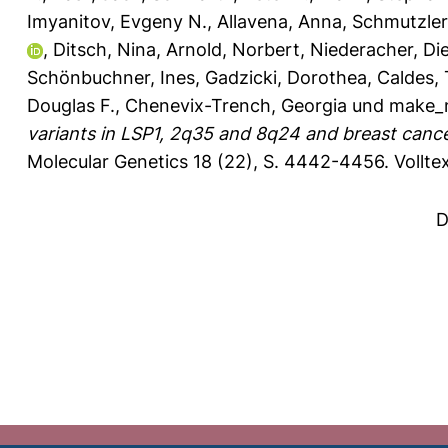
Imyanitov, Evgeny N.
,
Allavena, Anna
,
Schmutzler,
,
Ditsch, Nina
,
Arnold, Norbert
,
Niederacher, Di
Schönbuchner, Ines
,
Gadzicki, Dorothea
,
Caldes, 
Douglas F.
,
Chenevix-Trench, Georgia
und
make_n
variants in LSP1, 2q35 and 8q24 and breast cance
Molecular Genetics 18 (22), S. 4442-4456.
Vollte
D