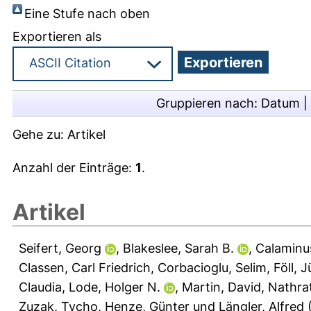
Eine Stufe nach oben
Exportieren als
Gruppieren nach:
Datum
|
Gehe zu:
Artikel
Anzahl der Einträge:
1
.
Artikel
Seifert, Georg
,
Blakeslee, Sarah B.
,
Calaminus
Classen, Carl Friedrich
,
Corbacioglu, Selim
,
Föll, 
Claudia
,
Lode, Holger N.
,
Martin, David
,
Nathra
Zuzak, Tycho
,
Henze, Günter
und
Längler, Alfred