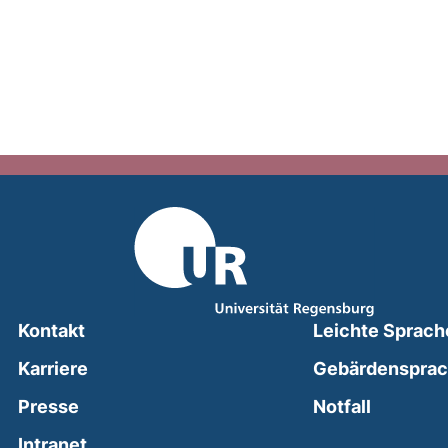
Kontakt
Leichte Sprach
Karriere
Gebärdenspra
(external
Presse
Notfall
(external link, opens in a new window)
Intranet