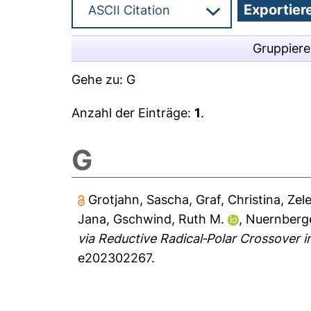
Gruppier
Gehe zu:
G
Anzahl der Einträge:
1
.
G
Grotjahn, Sascha
,
Graf, Christina
,
Zel
Jana
,
Gschwind, Ruth M.
,
Nuernberge
via Reductive Radical‐Polar Crossover i
e202302267.