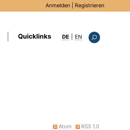
Anmelden
|
Registrieren
Quicklinks
: this page in Englis
DE
|
EN
Suchformular
Atom
RSS 1.0