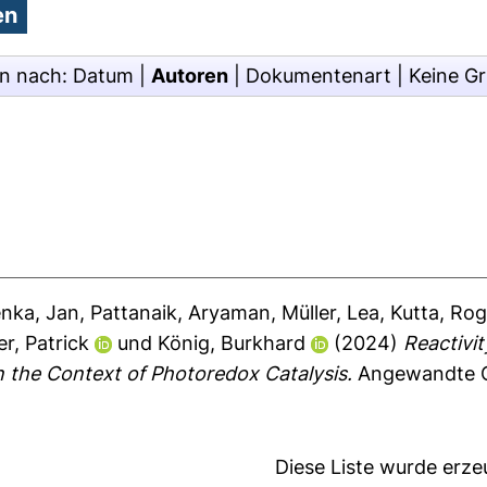
en nach:
Datum
|
Autoren
|
Dokumentenart
|
Keine G
enka, Jan
,
Pattanaik, Aryaman
,
Müller, Lea
,
Kutta, Rog
r, Patrick
und
König, Burkhard
(2024)
Reactivi
n the Context of Photoredox Catalysis.
Angewandte Ch
Diese Liste wurde erz