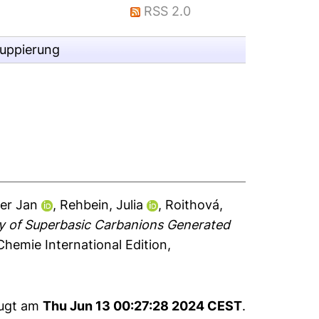
RSS 2.0
ruppierung
er Jan
,
Rehbein, Julia
,
Roithová,
ty of Superbasic Carbanions Generated
emie International Edition,
eugt am
Thu Jun 13 00:27:28 2024 CEST
.