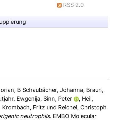
RSS 2.0
ruppierung
lorian
,
B Schaubächer, Johanna
,
Braun,
tjahr, Ewgenija
,
Sinn, Peter
,
Heil,
,
Krombach, Fritz
und
Reichel, Christoph
igenic neutrophils.
EMBO Molecular