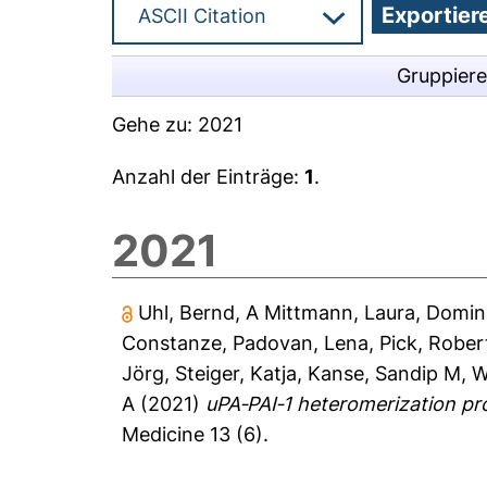
Gruppier
Gehe zu:
2021
Anzahl der Einträge:
1
.
2021
Uhl, Bernd
,
A Mittmann, Laura
,
Domini
Constanze
,
Padovan, Lena
,
Pick, Rober
Jörg
,
Steiger, Katja
,
Kanse, Sandip M
,
W
A
(2021)
uPA‐PAI‐1 heteromerization pr
Medicine 13 (6).