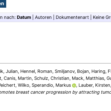
en nach:
Datum
|
Autoren
|
Dokumentenart
|
Keine G
k, Julian
,
Hennel, Roman
,
Smiljanov, Bojan
,
Haring, F
t
,
Canis, Martin
,
Schulz, Christian
,
Mack, Matthias
,
Gu
eichert, Wilko
,
Sperandio, Markus
,
Lauber, Kirsten
omotes breast cancer progression by attracting tumor