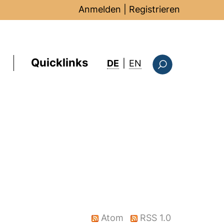
Anmelden
|
Registrieren
Quicklinks
: this page in Englis
DE
|
EN
Suchformular
Atom
RSS 1.0