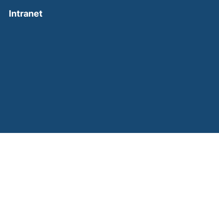
(external link, opens in a new window)
Intranet