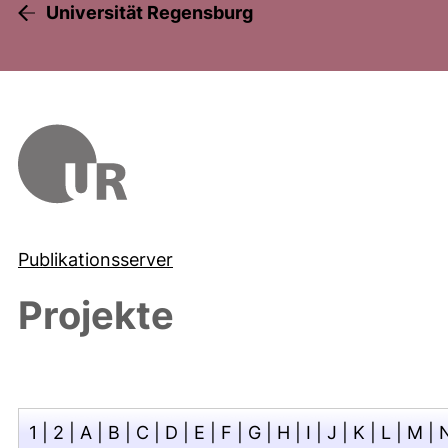
Universität Regensburg
Publikationsserver
Projekte
1
|
2
|
A
|
B
|
C
|
D
|
E
|
F
|
G
|
H
|
I
|
J
|
K
|
L
|
M
|