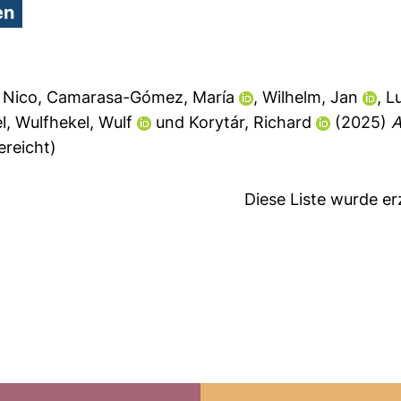
, Nico
,
Camarasa-Gómez, María
,
Wilhelm, Jan
,
L
l
,
Wulfhekel, Wulf
und
Korytár, Richard
(2025)
A
ereicht)
Diese Liste wurde e