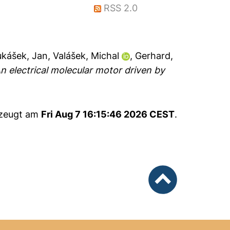
RSS 2.0
ukášek, Jan
,
Valášek, Michal
,
Gerhard,
n electrical molecular motor driven by
rzeugt am
Fri Aug 7 16:15:46 2026 CEST
.
nach oben