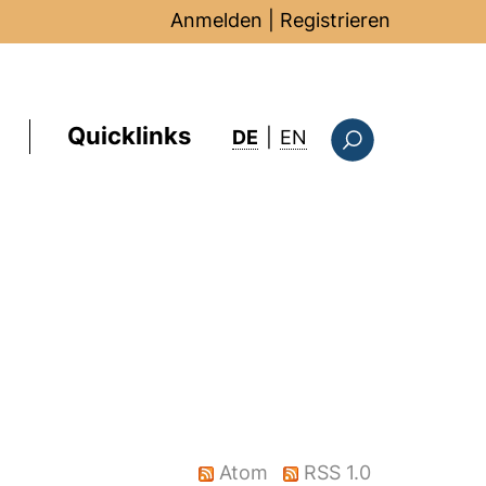
Anmelden
|
Registrieren
Quicklinks
: this page in Englis
DE
|
EN
Suchformular
)
Atom
RSS 1.0