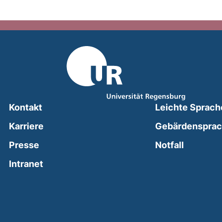
Kontakt
Leichte Sprach
Karriere
Gebärdenspra
(external
Presse
Notfall
(external link, opens in a new window)
Intranet