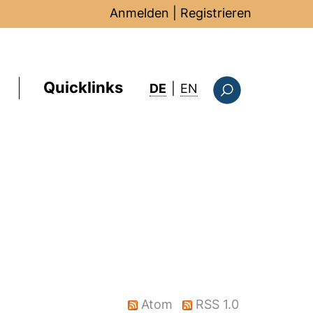
Anmelden
|
Registrieren
Quicklinks
: this page in Englis
DE
|
EN
Suchformular
)
Atom
RSS 1.0