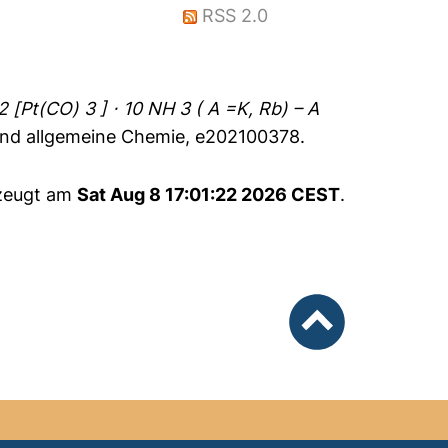
RSS 2.0
2 [Pt(CO) 3 ] ⋅ 10 NH 3 ( A =K, Rb) – A
 und allgemeine Chemie, e202100378.
rzeugt am
Sat Aug 8 17:01:22 2026 CEST
.
nach oben