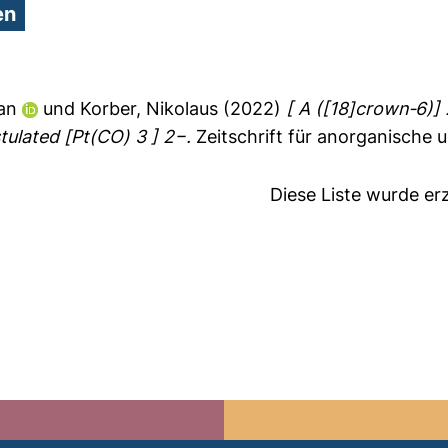
ian
und
Korber, Nikolaus
(2022)
[ A ([18]crown‐6)] 
tulated [Pt(CO) 3 ] 2−.
Zeitschrift für anorganische
Diese Liste wurde e