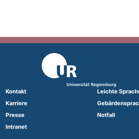
Kontakt
Leichte Sprach
Karriere
Gebärdenspra
(external
Presse
Notfall
(external link, opens in a new window)
Intranet