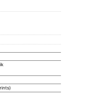
ik
rints)