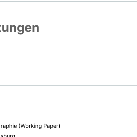
htungen
aphie (Working Paper)
sburg