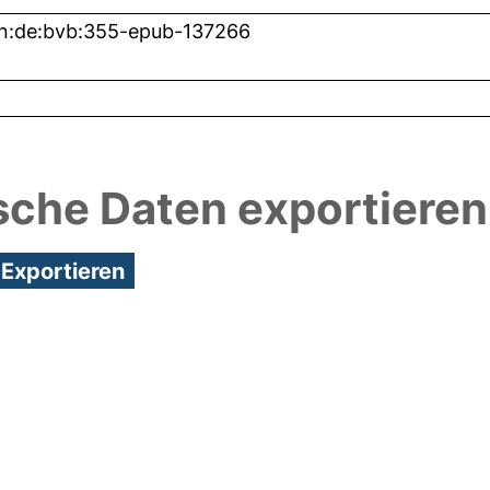
n:de:bvb:355-epub-137266
sche Daten exportieren
8:16/Metadaten zuletzt geändert: 26 Nov 2020 09: