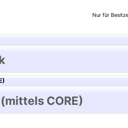
Nur für Besitz
k
E)
 (mittels CORE)