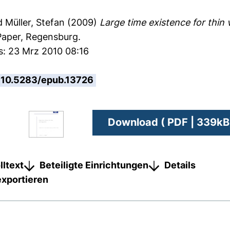
d
Müller, Stefan
(2009)
Large time existence for thin v
aper, Regensburg.
s: 23 Mrz 2010 08:16
10.5283/epub.13726
Download ( PDF | 339kB
lltext
Beteiligte Einrichtungen
Details
exportieren