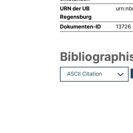
URN der UB
urn:nb
Regensburg
Dokumenten-ID
13726
Bibliographi
Hochladedatum:23 Mrz 2010 0