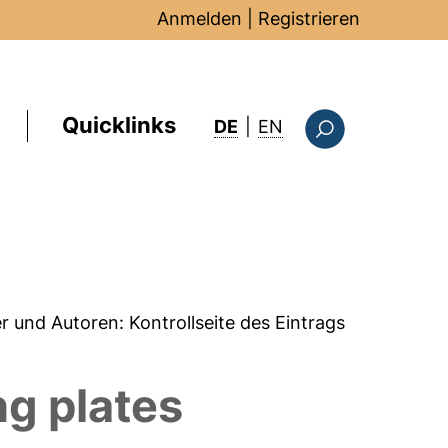
Anmelden
|
Registrieren
Quicklinks
: this page in Englis
DE
|
EN
Suchformular
er und Autoren:
Kontrollseite des Eintrags
ng plates