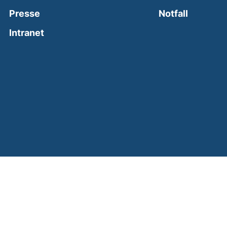
(external
Presse
Notfall
(external link, opens in a new window)
Intranet