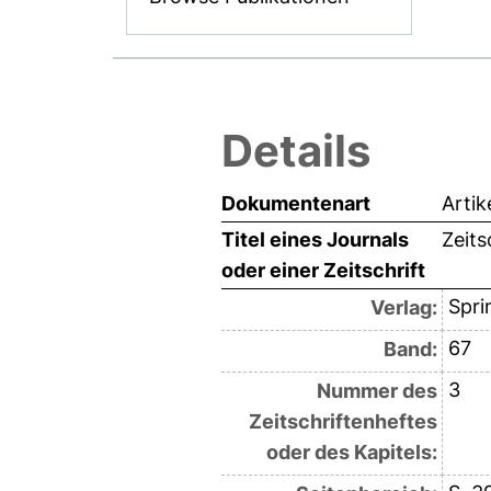
Details
Dokumentenart
Artik
Titel eines Journals
Zeits
oder einer Zeitschrift
Spri
Verlag:
67
Band:
3
Nummer des
Zeitschriftenheftes
oder des Kapitels: