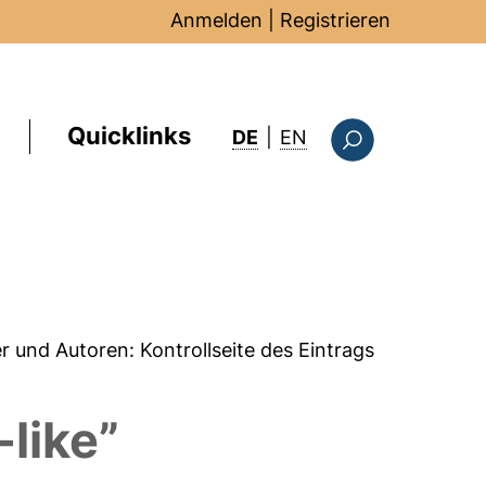
Anmelden
|
Registrieren
Quicklinks
: this page in Englis
DE
|
EN
Suchformular
er und Autoren:
Kontrollseite des Eintrags
-like”