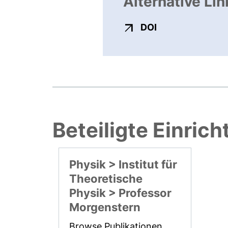
Alternative Lin
externer Link, ö
DOI
Beteiligte Einric
Physik > Institut für
Theoretische
Physik > Professor
Morgenstern
Browse Publikationen