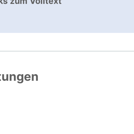
ks zum Volltext
ffnet neues Fenster
htungen