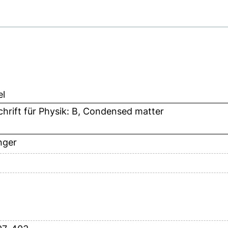
el
chrift für Physik: B, Condensed matter
nger