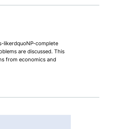
ss-likerdquoNP-complete
roblems are discussed. This
lems from economics and