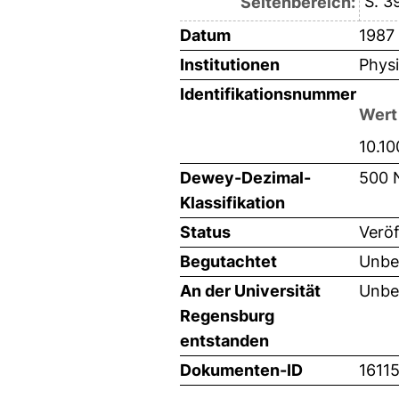
S. 3
Seitenbereich:
Datum
1987
Institutionen
Physi
Identifikationsnummer
Wert
10.1
Dewey-Dezimal-
500 
Klassifikation
Status
Veröf
Begutachtet
Unbe
An der Universität
Unbe
Regensburg
entstanden
Dokumenten-ID
1611