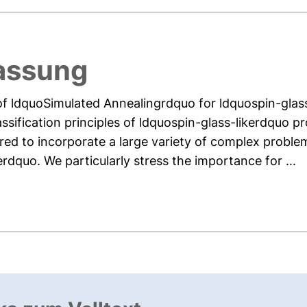
assung
 of ldquoSimulated Annealingrdquo for ldquospin-gla
ssification principles of ldquospin-glass-likerdquo p
ured to incorporate a large variety of complex prob
erdquo. We particularly stress the importance for ...