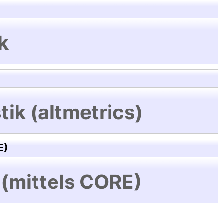
k
tik (altmetrics)
E)
 (mittels CORE)