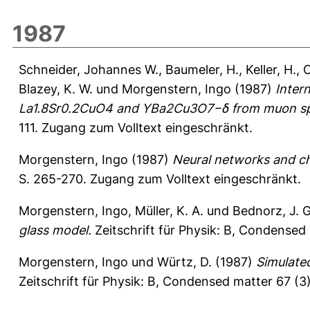
1987
Schneider, Johannes W.
,
Baumeler, H.
,
Keller, H.
,
O
Blazey, K. W.
und
Morgenstern, Ingo
(1987)
Inter
La1.8Sr0.2CuO4 and YBa2Cu3O7−δ from muon spi
111.
Zugang zum Volltext eingeschränkt.
Morgenstern, Ingo
(1987)
Neural networks and ch
S. 265-270.
Zugang zum Volltext eingeschränkt.
Morgenstern, Ingo
,
Müller, K. A.
und
Bednorz, J. G
glass model.
Zeitschrift für Physik: B, Condensed 
Morgenstern, Ingo
und
Würtz, D.
(1987)
Simulated
Zeitschrift für Physik: B, Condensed matter 67 (3