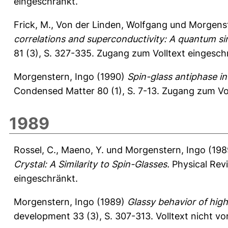
eingeschränkt.
Frick, M.
,
Von der Linden, Wolfgang
und
Morgenst
correlations and superconductivity: A quantum si
81 (3), S. 327-335.
Zugang zum Volltext eingesch
Morgenstern, Ingo
(1990)
Spin-glass antiphase i
Condensed Matter 80 (1), S. 7-13.
Zugang zum Vol
1989
Rossel, C.
,
Maeno, Y.
und
Morgenstern, Ingo
(198
Crystal: A Similarity to Spin-Glasses.
Physical Revi
eingeschränkt.
Morgenstern, Ingo
(1989)
Glassy behavior of hig
development 33 (3), S. 307-313.
Volltext nicht v