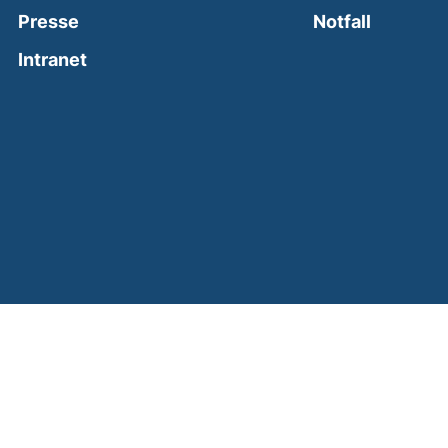
(external
Presse
Notfall
(external link, opens in a new window)
Intranet