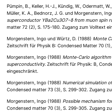
Pümpin, B.
,
Keller, H.-J.
,
Kündig, W.
,
Odermatt, W.
Müller, K. A.
,
Bednorz, J. G.
und
Morgenstern, Ing
superconductor YBa2Cu3O7−δ from muon spin ro
matter 72 (2), S. 175-180.
Zugang zum Volltext ei
Morgenstern, Ingo
und
Würtz, D.
(1988)
Monte Ca
Zeitschrift für Physik B: Condensed Matter 70 (1),
Morgenstern, Ingo
(1988)
Monte-Carlo algorithm 
superconductivity.
Zeitschrift für Physik: B, Cond
eingeschränkt.
Morgenstern, Ingo
(1988)
Numerical simulation o
Condensed matter 73 (3), S. 299-302.
Zugang zum
Morgenstern, Ingo
(1988)
Possible mechanism for
Condensed matter 70 (3), S. 299-305.
Zugang zum