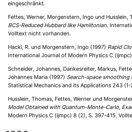
eingeschränkt.
Fettes, Werner
,
Morgenstern, Ingo
und
Husslein,
BCS-Reduced Hubbard like Hamiltonian.
Internati
Volltext nicht vorhanden.
Hackl, R.
und
Morgenstern, Ingo
(1997)
Rapid Clo
International Journal of Modern Physics C (ijmpc) 
Schneider, Johannes
,
Dankesreiter, Markus
,
Fette
Johannes Maria
(1997)
Search-space smoothing f
Statistical Mechanics and its Applications 243 (1-
Husslein, Thomas
,
Fettes, Werner
und
Morgenster
Model Obtained with Quantum-Monte-Carlo, Exact
Modern Physics C (ijmpc) 8 (2), S. 397-415.
Vollt