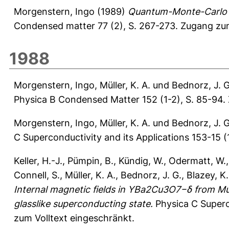
Morgenstern, Ingo
(1989)
Quantum-Monte-Carlo s
Condensed matter 77 (2), S. 267-273.
Zugang zum
1988
Morgenstern, Ingo
,
Müller, K. A.
und
Bednorz, J. G
Physica B Condensed Matter 152 (1-2), S. 85-94.
Morgenstern, Ingo
,
Müller, K. A.
und
Bednorz, J. G
C Superconductivity and its Applications 153-15 (
Keller, H.-J.
,
Pümpin, B.
,
Kündig, W.
,
Odermatt, W.
Connell, S.
,
Müller, K. A.
,
Bednorz, J. G.
,
Blazey, K.
Internal magnetic fields in YBa2Cu3O7−δ from Muo
glasslike superconducting state.
Physica C Superco
zum Volltext eingeschränkt.