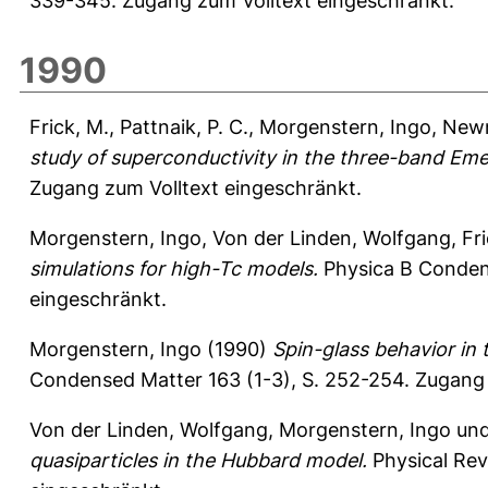
339-345.
Zugang zum Volltext eingeschränkt.
1990
Frick, M.
,
Pattnaik, P. C.
,
Morgenstern, Ingo
,
Newn
study of superconductivity in the three-band Em
Zugang zum Volltext eingeschränkt.
Morgenstern, Ingo
,
Von der Linden, Wolfgang
,
Fr
simulations for high-Tc models.
Physica B Condens
eingeschränkt.
Morgenstern, Ingo
(1990)
Spin-glass behavior in 
Condensed Matter 163 (1-3), S. 252-254.
Zugang 
Von der Linden, Wolfgang
,
Morgenstern, Ingo
un
quasiparticles in the Hubbard model.
Physical Rev