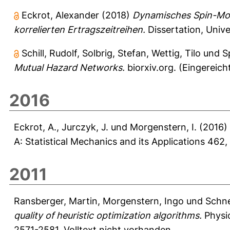
Eckrot, Alexander
(2018)
Dynamisches Spin-Mod
korrelierten Ertragszeitreihen.
Dissertation, Univ
Schill, Rudolf
,
Solbrig, Stefan
,
Wettig, Tilo
und
S
Mutual Hazard Networks.
biorxiv.org.
(Eingereich
2016
Eckrot, A.
,
Jurczyk, J.
und
Morgenstern, I.
(2016)
A: Statistical Mechanics and its Applications 462
2011
Ransberger, Martin
,
Morgenstern, Ingo
und
Schne
quality of heuristic optimization algorithms.
Physic
2571-2581.
Volltext nicht vorhanden.