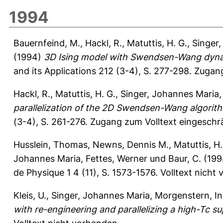
1994
Bauernfeind, M.
,
Hackl, R.
,
Matuttis, H. G.
,
Singer
(1994)
3D Ising model with Swendsen-Wang dynam
and its Applications 212 (3-4), S. 277-298.
Zugang
Hackl, R.
,
Matuttis, H. G.
,
Singer, Johannes Maria
parallelization of the 2D Swendsen-Wang algorit
(3-4), S. 261-276.
Zugang zum Volltext eingeschr
Husslein, Thomas
,
Newns, Dennis M.
,
Matuttis, H.
Johannes Maria
,
Fettes, Werner
und
Baur, C.
(199
de Physique 1 4 (11), S. 1573-1576.
Volltext nicht
Kleis, U.
,
Singer, Johannes Maria
,
Morgenstern, I
with re-engineering and parallelizing a high-Tc s