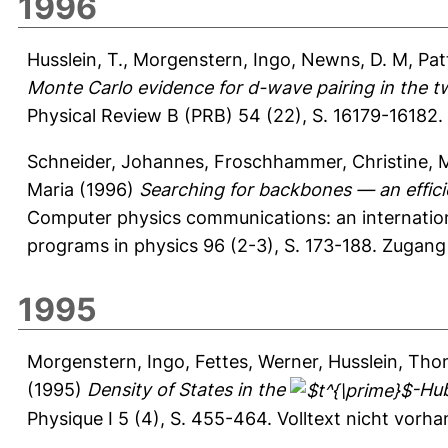
1996
Husslein, T.
,
Morgenstern, Ingo
,
Newns, D. M
,
Pat
Monte Carlo evidence for d-wave pairing in the t
Physical Review B (PRB) 54 (22), S. 16179-16182.
Schneider, Johannes
,
Froschhammer, Christine
,
M
Maria
(1996)
Searching for backbones — an efficie
Computer physics communications: an internation
programs in physics 96 (2-3), S. 173-188.
Zugang 
1995
Morgenstern, Ingo
,
Fettes, Werner
,
Husslein, Th
(1995)
Density of States in the
-Hub
Physique I 5 (4), S. 455-464.
Volltext nicht vorh