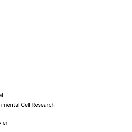
el
imental Cell Research
vier