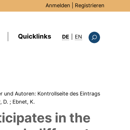
Anmelden
|
Registrieren
Quicklinks
: this page in Englis
DE
|
EN
Suchformular
er und Autoren:
Kontrollseite des Eintrags
, D.
; Ebnet, K.
icipates in the