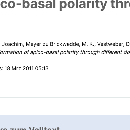
ico-basal polarity th
, Joachim
,
Meyer zu Brickwedde, M. K.
,
Vestweber, D
formation of apico-basal polarity through different d
s: 18 Mrz 2011 05:13