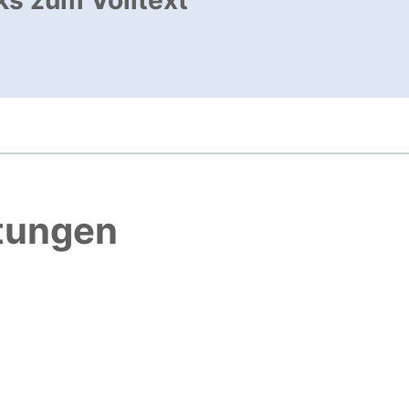
ks zum Volltext
ffnet neues Fenster
htungen