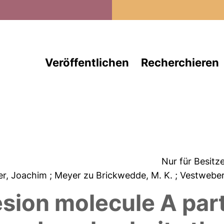
Direkt zum Inhalt
Veröffentlichen
Recherchieren
Nur für Besitz
er, Joachim
; Meyer zu Brickwedde, M. K.
; Vestweber
sion molecule A part