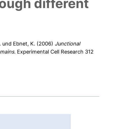
rough different
.
und
Ebnet, K.
(2006)
Junctional
omains.
Experimental Cell Research 312