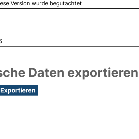
iese Version wurde begutachtet
6
sche Daten exportieren
5:13/Metadaten zuletzt geändert: 17 Mrz 2022 10:5