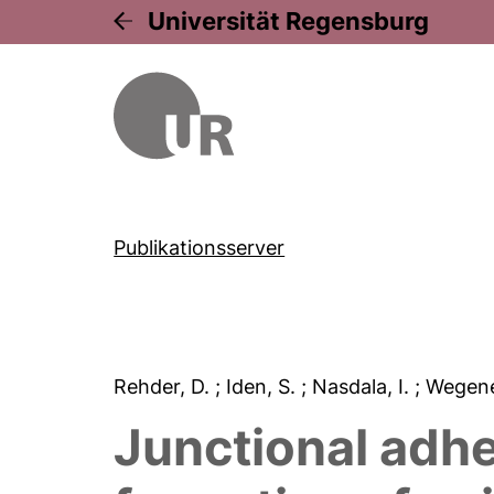
Universität Regensburg
Publikationsserver
Rehder, D.
; Iden, S.
; Nasdala, I.
; Wegen
Junctional adhe