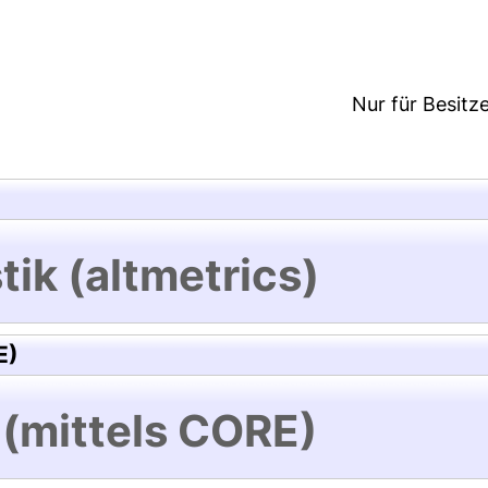
Nur für Besitz
tik (altmetrics)
E)
 (mittels CORE)