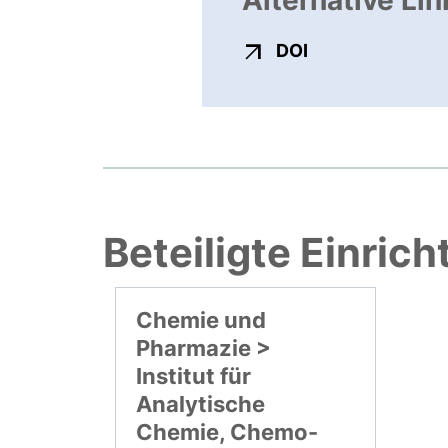
Alternative Lin
externer Link, ö
DOI
Beteiligte Einric
Chemie und
Pharmazie >
Institut für
Analytische
Chemie, Chemo-