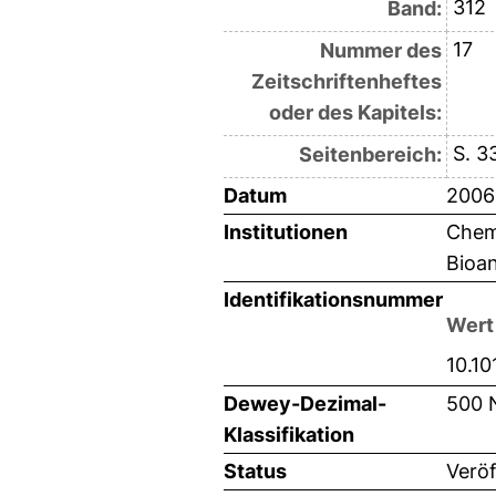
312
Band:
17
Nummer des
Zeitschriftenheftes
oder des Kapitels:
S. 3
Seitenbereich:
Datum
2006
Institutionen
Chemi
Bioan
Identifikationsnummer
Wert
10.10
Dewey-Dezimal-
500 
Klassifikation
Status
Veröf