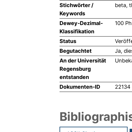
Stichwörter /
beta, 
Keywords
Dewey-Dezimal-
100 Ph
Klassifikation
Status
Veröff
Begutachtet
Ja, di
An der Universität
Unbeka
Regensburg
entstanden
Dokumenten-ID
22134
Bibliographi