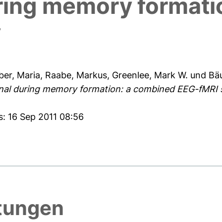
ring memory formati
y
er, Maria
,
Raabe, Markus
,
Greenlee, Mark W.
und
Bäu
gnal during memory formation: a combined EEG-fMRI 
s: 16 Sep 2011 08:56
htungen