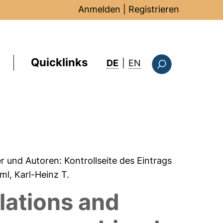
Anmelden
|
Registrieren
Quicklinks
: this page in Englis
DE
|
EN
Suchformular
er und Autoren:
Kontrollseite des Eintrags
ml, Karl-Heinz T.
lations and