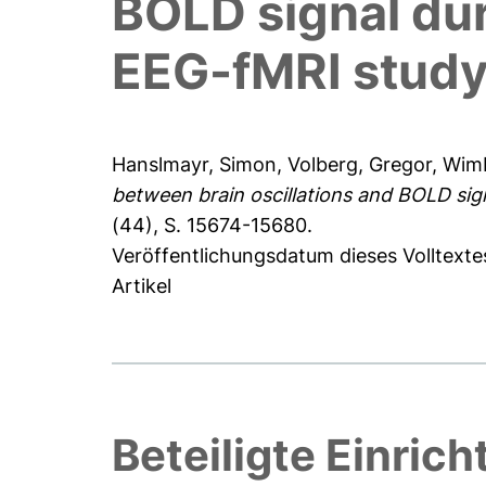
BOLD signal du
EEG-fMRI stud
Hanslmayr, Simon
,
Volberg, Gregor
,
Wimb
between brain oscillations and BOLD si
(44), S. 15674-15680.
Veröffentlichungsdatum dieses Volltexte
Artikel
Beteiligte Einric