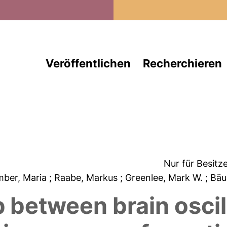
Direkt zum Inhalt
Veröffentlichen
Recherchieren
Nur für Besitz
mber, Maria
; Raabe, Markus
; Greenlee, Mark W.
; Bäu
p between brain oscil