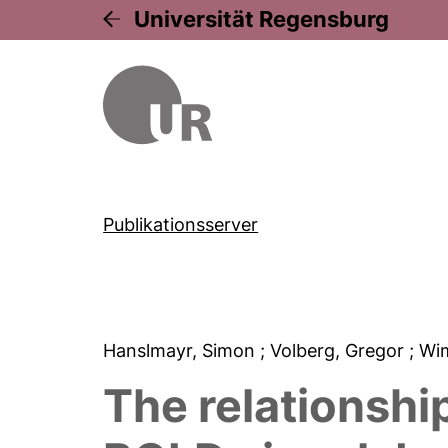
Universität Regensburg
Publikationsserver
Hanslmayr, Simon
; Volberg, Gregor
; Wi
The relationshi