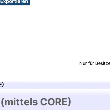
8:56/Metadaten zuletzt geändert: 25 Mai 2018 10:2
Nur für Besitz
E)
 (mittels CORE)